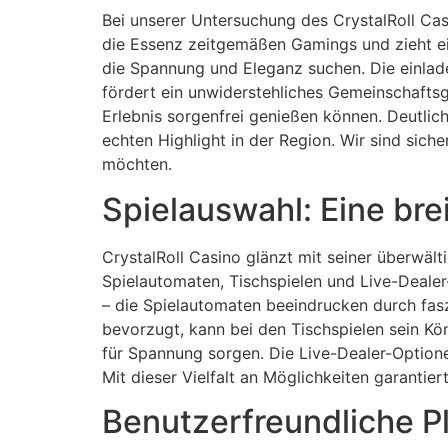
Bei unserer Untersuchung des CrystalRoll Casi
die Essenz zeitgemäßen Gamings und zieht ein
die Spannung und Eleganz suchen. Die einlad
fördert ein unwiderstehliches Gemeinschaftsg
Erlebnis sorgenfrei genießen können. Deutlic
echten Highlight in der Region. Wir sind siche
möchten.
Spielauswahl: Eine bre
CrystalRoll Casino glänzt mit seiner überwält
Spielautomaten, Tischspielen und Live-Dealer-
– die Spielautomaten beeindrucken durch fa
bevorzugt, kann bei den Tischspielen sein Könn
für Spannung sorgen. Die Live-Dealer-Optione
Mit dieser Vielfalt an Möglichkeiten garantier
Benutzerfreundliche P