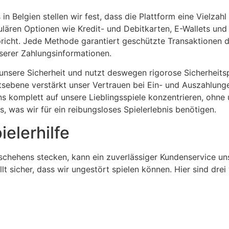
in Belgien stellen wir fest, dass die Plattform eine Vielza
pulären Optionen wie Kredit- und Debitkarten, E-Wallets u
ntspricht. Jede Methode garantiert geschützte Transaktion
serer Zahlungsinformationen.
 unsere Sicherheit und nutzt deswegen rigorose Sicherheits
itsebene verstärkt unser Vertrauen bei Ein- und Auszahlung
ns komplett auf unsere Lieblingsspiele konzentrieren, oh
s, was wir für ein reibungsloses Spielerlebnis benötigen.
elerhilfe
schehens stecken, kann ein zuverlässiger Kundenservice uns
lt sicher, dass wir ungestört spielen können. Hier sind drei