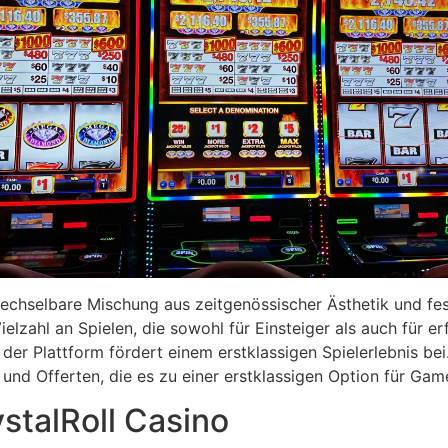
echselbare Mischung aus zeitgenössischer Ästhetik und fe
ielzahl an Spielen, die sowohl für Einsteiger als auch für er
der Plattform fördert einem erstklassigen Spielerlebnis be
 und Offerten, die es zu einer erstklassigen Option für Ga
stalRoll Casino