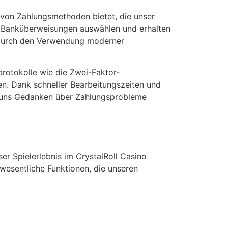
hl von Zahlungsmethoden bietet, die unser
nd Banküberweisungen auswählen und erhalten
en durch den Verwendung moderner
protokolle wie die Zwei-Faktor-
en. Dank schneller Bearbeitungszeiten und
ne uns Gedanken über Zahlungsprobleme
er Spielerlebnis im CrystalRoll Casino
 wesentliche Funktionen, die unseren