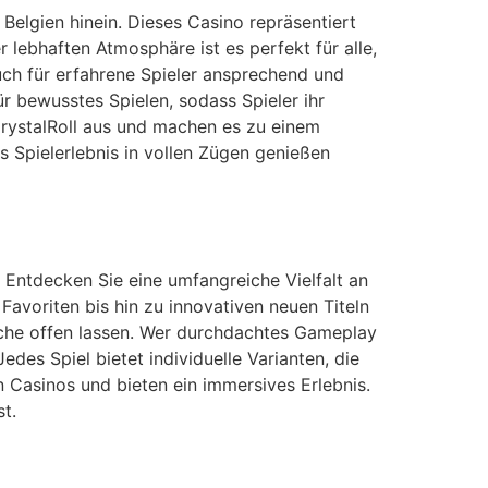
Belgien hinein. Dieses Casino repräsentiert
lebhaften Atmosphäre ist es perfekt für alle,
ch für erfahrene Spieler ansprechend und
r bewusstes Spielen, sodass Spieler ihr
CrystalRoll aus und machen es zu einem
as Spielerlebnis in vollen Zügen genießen
. Entdecken Sie eine umfangreiche Vielfalt an
Favoriten bis hin zu innovativen neuen Titeln
che offen lassen. Wer durchdachtes Gameplay
edes Spiel bietet individuelle Varianten, die
n Casinos und bieten ein immersives Erlebnis.
st.