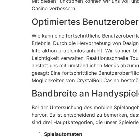
Mit diesen Funktionen können wir uns voll un
Casino verbessern.
Optimiertes Benutzerobe
Wie kann eine fortschrittliche Benutzeroberfl
Erlebnis. Durch die Hervorhebung von Designel
Interaktion problemlos anfühlt. Wir können bl
Leichtigkeit verwalten. Reaktionsschnelle To
anstatt uns mit umständlichen Menüs abzumühe
gesagt: Eine fortschrittliche Benutzeroberfläc
Möglichkeiten von CrystalRoll Casino bestmögl
Bandbreite an Handyspie
Bei der Untersuchung des mobilen Spielangeb
hervor. Es ist entscheidend zu bemerken, dass
sind drei Hauptkategorien, die unser Spielerle
Spielautomaten