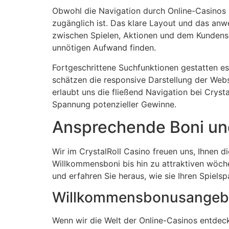
Obwohl die Navigation durch Online-Casinos 
zugänglich ist. Das klare Layout und das anw
zwischen Spielen, Aktionen und dem Kundenser
unnötigen Aufwand finden.
Fortgeschrittene Suchfunktionen gestatten es 
schätzen die responsive Darstellung der Webs
erlaubt uns die fließend Navigation bei Cryst
Spannung potenzieller Gewinne.
Ansprechende Boni un
Wir im CrystalRoll Casino freuen uns, Ihnen d
Willkommensboni bis hin zu attraktiven wöche
und erfahren Sie heraus, wie sie Ihren Spiels
Willkommensbonusangeb
Wenn wir die Welt der Online-Casinos entdec