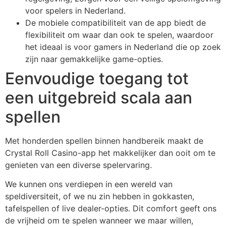
voor spelers in Nederland.
De mobiele compatibiliteit van de app biedt de
flexibiliteit om waar dan ook te spelen, waardoor
het ideaal is voor gamers in Nederland die op zoek
zijn naar gemakkelijke game-opties.
Eenvoudige toegang tot
een uitgebreid scala aan
spellen
Met honderden spellen binnen handbereik maakt de
Crystal Roll Casino-app het makkelijker dan ooit om te
genieten van een diverse spelervaring.
We kunnen ons verdiepen in een wereld van
speldiversiteit, of we nu zin hebben in gokkasten,
tafelspellen of live dealer-opties. Dit comfort geeft ons
de vrijheid om te spelen wanneer we maar willen,