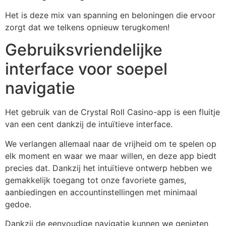
Het is deze mix van spanning en beloningen die ervoor
zorgt dat we telkens opnieuw terugkomen!
Gebruiksvriendelijke
interface voor soepel
navigatie
Het gebruik van de Crystal Roll Casino-app is een fluitje
van een cent dankzij de intuïtieve interface.
We verlangen allemaal naar de vrijheid om te spelen op
elk moment en waar we maar willen, en deze app biedt
precies dat. Dankzij het intuïtieve ontwerp hebben we
gemakkelijk toegang tot onze favoriete games,
aanbiedingen en accountinstellingen met minimaal
gedoe.
Dankzij de eenvoudige navigatie kunnen we genieten