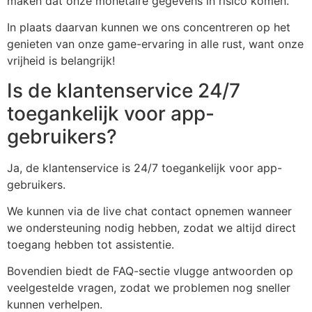
maken dat onze monetaire gegevens in risico komen.
In plaats daarvan kunnen we ons concentreren op het
genieten van onze game-ervaring in alle rust, want onze
vrijheid is belangrijk!
Is de klantenservice 24/7
toegankelijk voor app-
gebruikers?
Ja, de klantenservice is 24/7 toegankelijk voor app-
gebruikers.
We kunnen via de live chat contact opnemen wanneer
we ondersteuning nodig hebben, zodat we altijd direct
toegang hebben tot assistentie.
Bovendien biedt de FAQ-sectie vlugge antwoorden op
veelgestelde vragen, zodat we problemen nog sneller
kunnen verhelpen.