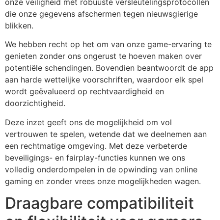
onze veiligheid met robuuste versleutelingsprotocollen
die onze gegevens afschermen tegen nieuwsgierige
blikken.
We hebben recht op het om van onze game-ervaring te
genieten zonder ons ongerust te hoeven maken over
potentiële schendingen. Bovendien beantwoordt de app
aan harde wettelijke voorschriften, waardoor elk spel
wordt geëvalueerd op rechtvaardigheid en
doorzichtigheid.
Deze inzet geeft ons de mogelijkheid om vol
vertrouwen te spelen, wetende dat we deelnemen aan
een rechtmatige omgeving. Met deze verbeterde
beveiligings- en fairplay-functies kunnen we ons
volledig onderdompelen in de opwinding van online
gaming en zonder vrees onze mogelijkheden wagen.
Draagbare compatibiliteit