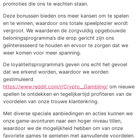
promoties die ons te wachten staan.
Deze bonussen bieden ons meer kansen om te spelen
en te winnen, waardoor ons totale speelplezier wordt
vergroot. We waarderen de zorgvuldig opgebouwde
beloningsprogramma’s die erop gericht zijn ons
geïnteresseerd te houden en ervoor te zorgen dat we
weer komen voor meer spanning.
De loyaliteitsprogramma’s geven ons echt het gevoel
dat we erkend worden, waardoor we worden
gestimuleerd
https://www.reddit.com/r/Crypto__Gambling/
om nieuwe
spellen te ontdekken en tegelijkertijd profiteren van de
voordelen van onze trouwe klantenkring.
Met diverse speciale aanbiedingen en acties kunnen we
onze game-avonturen naar een hoger niveau tillen,
waardoor we de mogelijkheid hebben om van onze
favoriete games te genieten met aanvullende voordelen.