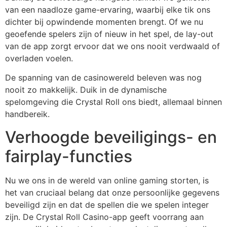
van een naadloze game-ervaring, waarbij elke tik ons
dichter bij opwindende momenten brengt. Of we nu
geoefende spelers zijn of nieuw in het spel, de lay-out
van de app zorgt ervoor dat we ons nooit verdwaald of
overladen voelen.
De spanning van de casinowereld beleven was nog
nooit zo makkelijk. Duik in de dynamische
spelomgeving die Crystal Roll ons biedt, allemaal binnen
handbereik.
Verhoogde beveiligings- en
fairplay-functies
Nu we ons in de wereld van online gaming storten, is
het van cruciaal belang dat onze persoonlijke gegevens
beveiligd zijn en dat de spellen die we spelen integer
zijn. De Crystal Roll Casino-app geeft voorrang aan