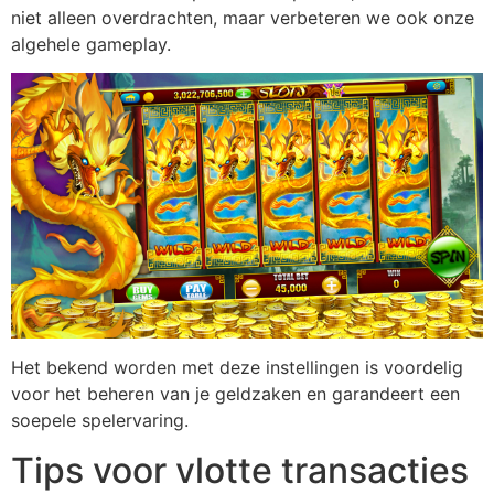
niet alleen overdrachten, maar verbeteren we ook onze
algehele gameplay.
Het bekend worden met deze instellingen is voordelig
voor het beheren van je geldzaken en garandeert een
soepele spelervaring.
Tips voor vlotte transacties