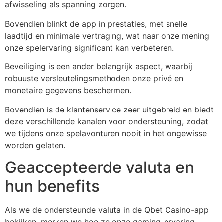
afwisseling als spanning zorgen.
Bovendien blinkt de app in prestaties, met snelle
laadtijd en minimale vertraging, wat naar onze mening
onze spelervaring significant kan verbeteren.
Beveiliging is een ander belangrijk aspect, waarbij
robuuste versleutelingsmethoden onze privé en
monetaire gegevens beschermen.
Bovendien is de klantenservice zeer uitgebreid en biedt
deze verschillende kanalen voor ondersteuning, zodat
we tijdens onze spelavonturen nooit in het ongewisse
worden gelaten.
Geaccepteerde valuta en
hun benefits
Als we de ondersteunde valuta in de Qbet Casino-app
bekijken, merken we hoe ze onze gaming-ervaring