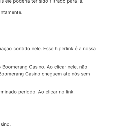
ele poderia ter sido filtrado para lá.
ontamente.
ação contido nele. Esse hiperlink é a nossa
do Boomerang Casino. Ao clicar nele, não
 Boomerang Casino cheguem até nós sem
minado período. Ao clicar no link,
sino.