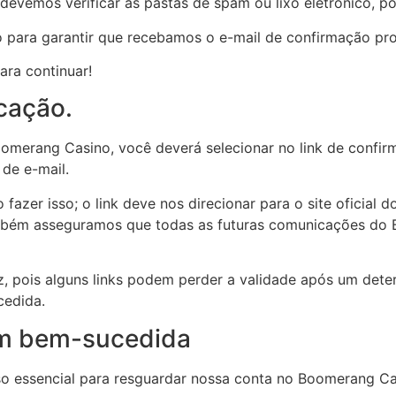
evemos verificar as pastas de spam ou lixo eletrônico, pois 
o para garantir que recebamos o e-mail de confirmação pr
ara continuar!
icação.
omerang Casino, você deverá selecionar no link de confirm
 de e-mail.
azer isso; o link deve nos direcionar para o site oficial 
mbém asseguramos que todas as futuras comunicações do
, pois alguns links podem perder a validade após um deter
cedida.
m bem-sucedida
so essencial para resguardar nossa conta no Boomerang Ca