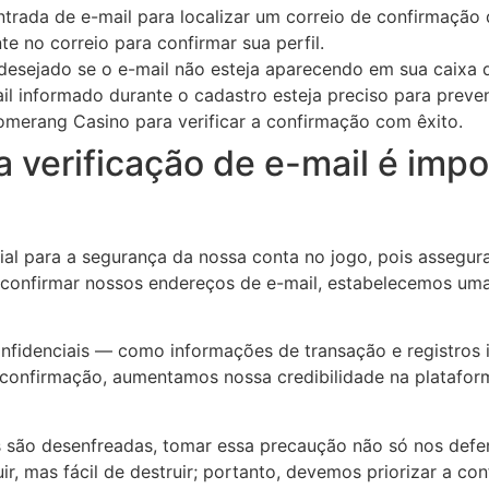
entrada de e-mail para localizar um correio de confirmaçã
e no correio para confirmar sua perfil.
ndesejado se o e-mail não esteja aparecendo em sua caixa 
 informado durante o cadastro esteja preciso para preveni
oomerang Casino para verificar a confirmação com êxito.
a verificação de e-mail é imp
cial para a segurança da nossa conta no jogo, pois assegu
onfirmar nossos endereços de e-mail, estabelecemos uma 
onfidenciais — como informações de transação e registros
onfirmação, aumentamos nossa credibilidade na plataforma
s são desenfreadas, tomar essa precaução não só nos def
r, mas fácil de destruir; portanto, devemos priorizar a co