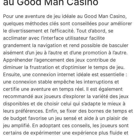
au Good Man Casino
Pour une aventure de jeu idéale au Good Man Casino,
quelques méthodes clés sont conseillées pour améliorer
le divertissement et l’efficacité. Tout d’abord, se
acclimater avec l’interface utilisateur facilite
grandement la navigation et rend possible de basculer
aisément d’un jeu à l’autre et d’une promotion à l’autre.
Appréhender l’agencement des jeux contribue de
diminuer la frustration et d’optimiser le temps de jeu.
Ensuite, une connexion internet idéale est essentielle :
une connexion stable empêche les interruptions et
certifie une aventure en temps réel. Il est également
recommandé aux joueurs d’explorer la variété des jeux
disponibles et de choisir celui qui s’adapte le mieux à
leurs préférences. Enfin, se fixer des bornes de temps et
de budget favorise un jeu sensé et aide à un plaisir de
jeu amplifié. En adoptant ces conseils, les joueurs sont
certains de expérimenter une expérience plus fluide et