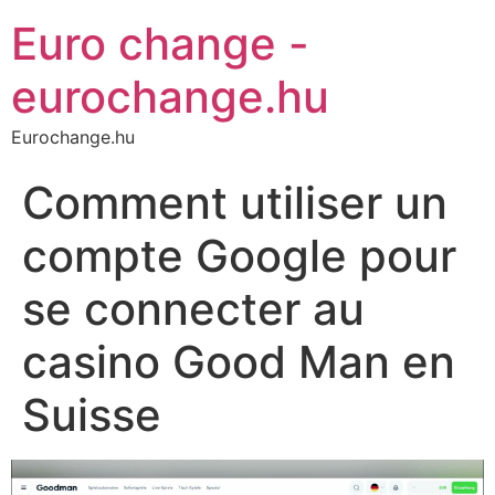
Euro change -
eurochange.hu
Eurochange.hu
Comment utiliser un
compte Google pour
se connecter au
casino Good Man en
Suisse