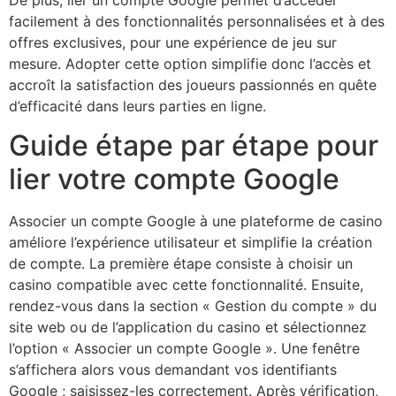
facilement à des fonctionnalités personnalisées et à des
offres exclusives, pour une expérience de jeu sur
mesure. Adopter cette option simplifie donc l’accès et
accroît la satisfaction des joueurs passionnés en quête
d’efficacité dans leurs parties en ligne.
Guide étape par étape pour
lier votre compte Google
Associer un compte Google à une plateforme de casino
améliore l’expérience utilisateur et simplifie la création
de compte. La première étape consiste à choisir un
casino compatible avec cette fonctionnalité. Ensuite,
rendez-vous dans la section « Gestion du compte » du
site web ou de l’application du casino et sélectionnez
l’option « Associer un compte Google ». Une fenêtre
s’affichera alors vous demandant vos identifiants
Google ; saisissez-les correctement. Après vérification,