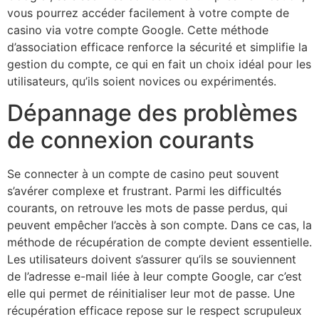
vous pourrez accéder facilement à votre compte de
casino via votre compte Google. Cette méthode
d’association efficace renforce la sécurité et simplifie la
gestion du compte, ce qui en fait un choix idéal pour les
utilisateurs, qu’ils soient novices ou expérimentés.
Dépannage des problèmes
de connexion courants
Se connecter à un compte de casino peut souvent
s’avérer complexe et frustrant. Parmi les difficultés
courants, on retrouve les mots de passe perdus, qui
peuvent empêcher l’accès à son compte. Dans ce cas, la
méthode de récupération de compte devient essentielle.
Les utilisateurs doivent s’assurer qu’ils se souviennent
de l’adresse e-mail liée à leur compte Google, car c’est
elle qui permet de réinitialiser leur mot de passe. Une
récupération efficace repose sur le respect scrupuleux