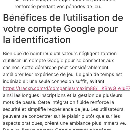
renforcée pendant vos périodes de jeu.
Bénéfices de l’utilisation de
votre compte Google pour
la identification
Bien que de nombreux utilisateurs négligent l’option
d’utiliser un compte Google pour se connecter aux
casinos, cette démarche peut considérablement
améliorer leur expérience de jeu. Le gain de temps est
indéniable : une seule connexion suffit, évitant
https://tracxn.com/d/companies/maxim88/__KBnvG_e1
ainsi les longues inscriptions et la gestion de plusieurs
mots de passe. Cette intégration fluide renforce la
sécurité et simplifie l’expérience de jeu. Les utilisateurs
peuvent se concentrer sur le plaisir plutôt que sur les
aspects pratiques, créant une ambiance plus immersive.
De plus, lier un compte Google permet d’accéder