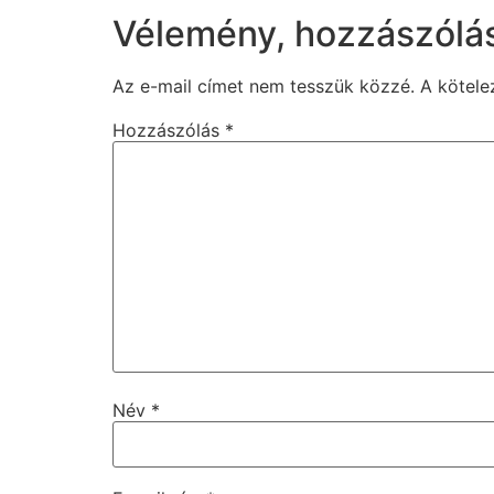
Vélemény, hozzászólá
Az e-mail címet nem tesszük közzé.
A kötel
Hozzászólás
*
Név
*