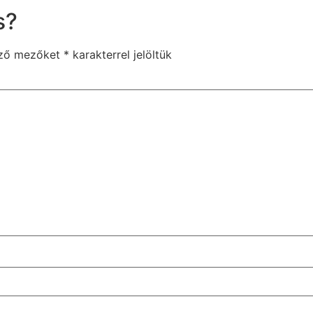
s?
ező mezőket
*
karakterrel jelöltük