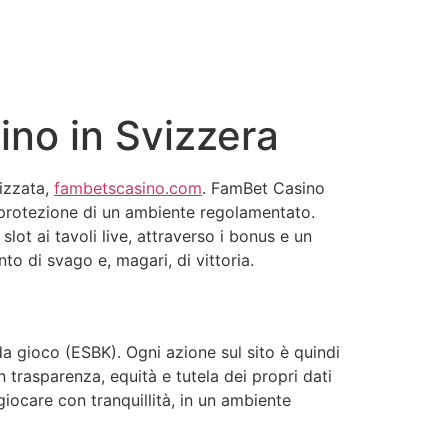
no in Svizzera
rizzata,
fambetscasino.com
. FamBet Casino
 protezione di un ambiente regolamentato.
lot ai tavoli live, attraverso i bonus e un
o di svago e, magari, di vittoria.
a gioco (ESBK). Ogni azione sul sito è quindi
n trasparenza, equità e tutela dei propri dati
giocare con tranquillità, in un ambiente