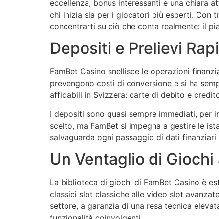
eccellenza, bonus interessanti e una chiara a
chi inizia sia per i giocatori più esperti. Co
concentrarti su ciò che conta realmente: il pia
Depositi e Prelievi Rapi
FamBet Casino snellisce le operazioni finanzia
prevengono costi di conversione e si ha sempre
affidabili in Svizzera: carte di debito e credi
I depositi sono quasi sempre immediati, per i
scelto, ma FamBet si impegna a gestire le ista
salvaguarda ogni passaggio di dati finanziari e
Un Ventaglio di Giochi 
La biblioteca di giochi di FamBet Casino è estes
classici slot classiche alle video slot avanza
settore, a garanzia di una resa tecnica elevat
funzionalità coinvolgenti.