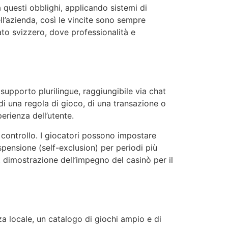
 questi obblighi, applicando sistemi di
ell’azienda, così le vincite sono sempre
ato svizzero, dove professionalità e
 supporto plurilingue, raggiungibile via chat
 di una regola di gioco, di una transazione o
erienza dell’utente.
 controllo. I giocatori possono impostare
spensione (self-exclusion) per periodi più
 dimostrazione dell’impegno del casinò per il
a locale, un catalogo di giochi ampio e di