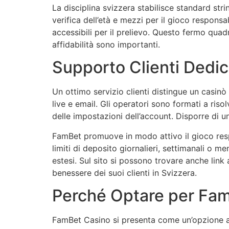
La disciplina svizzera stabilisce standard str
verifica dell’età e mezzi per il gioco responsab
accessibili per il prelievo. Questo fermo quad
affidabilità sono importanti.
Supporto Clienti Dedic
Un ottimo servizio clienti distingue un casinò
live e email. Gli operatori sono formati a riso
delle impostazioni dell’account. Disporre di u
FamBet promuove in modo attivo il gioco respo
limiti di deposito giornalieri, settimanali o 
estesi. Sul sito si possono trovare anche lin
benessere dei suoi clienti in Svizzera.
Perché Optare per Fa
FamBet Casino si presenta come un’opzione aff