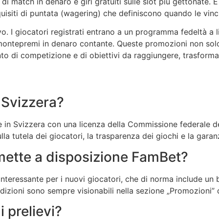
di match in denaro e giri gratuiti sulle slot più gettonate. 
quisiti di puntata (wagering) che definiscono quando le vinc
. I giocatori registrati entrano a un programma fedeltà a li
on montepremi in denaro contante. Queste promozioni non sol
 di competizione e di obiettivi da raggiungere, trasforman
 Svizzera?
in Svizzera con una licenza della Commissione federale de
ulla tutela dei giocatori, la trasparenza dei giochi e la garan
ette a disposizione FamBet?
teressante per i nuovi giocatori, che di norma include un
ondizioni sono sempre visionabili nella sezione „Promozioni” d
 prelievi?