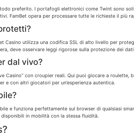
todo preferito. I portafogli elettronici come Twint sono sol
tivi. FamBet opera per processare tutte le richieste il più r
protetti?
t Casino utilizza una codifica SSL di alto livello per proteg
a, deve osservare leggi rigorose sulla protezione dei dati e 
r dal vivo?
 Casino” con croupier reali. Qui puoi giocare a roulette, bl
er e con altri giocatori per un’esperienza autentica.
bile?
ile e funziona perfettamente sul browser di qualsiasi smar
 disponibili in mobilità con la stessa fluidità.
s?