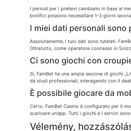
I periodi per i prelievi cambiano in base al me
bonifici possono necessitare 1-3 giorni lavora
I miei dati personali sono 
Assolutamente, i tuoi dati sono tutelati. FamBe
Oltretutto, come operatore concesso in Svizzer
Ci sono giochi con croupie
Sì, FamBet ha una ampia sezione di giochi „Live
da studi professionali, interagendo con il deal
È possibile giocare da mo
Certo. FamBet Casino è configurato per il mob
scaricare un’app. Tutti i giochi e i servizi sono
Vélemény, hozzászólá