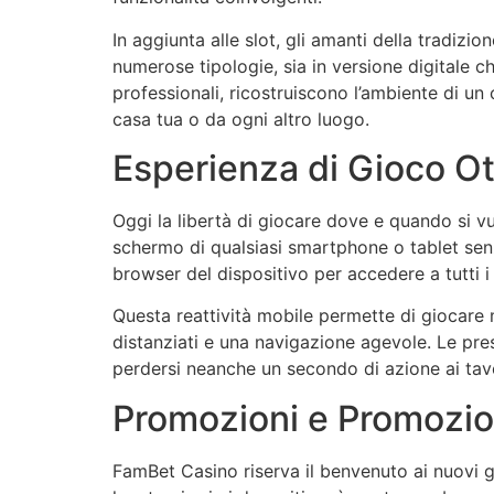
In aggiunta alle slot, gli amanti della tradizi
numerose tipologie, sia in versione digitale ch
professionali, ricostruiscono l’ambiente di un 
casa tua o da ogni altro luogo.
Esperienza di Gioco Ot
Oggi la libertà di giocare dove e quando si v
schermo di qualsiasi smartphone o tablet senza
browser del dispositivo per accedere a tutti i g
Questa reattività mobile permette di giocare m
distanziati e una navigazione agevole. Le pre
perdersi neanche un secondo di azione ai tav
Promozioni e Promozion
FamBet Casino riserva il benvenuto ai nuovi g