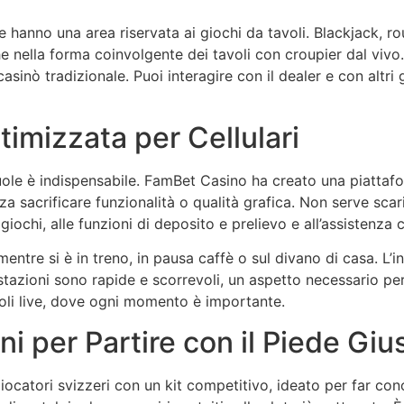
one hanno una area riservata ai giochi da tavoli. Blackjack, r
e nella forma coinvolgente dei tavoli con croupier dal vivo. Ta
casinò tradizionale. Puoi interagire con il dealer e con altri
timizzata per Cellulari
uole è indispensabile. FamBet Casino ha creato una piattafo
 sacrificare funzionalità o qualità grafica. Non serve scari
iochi, alle funzioni di deposito e prelievo e all’assistenza cl
entre si è in treno, in pausa caffè o sul divano di casa. L’i
stazioni sono rapide e scorrevoli, un aspetto necessario per
oli live, dove ogni momento è importante.
i per Partire con il Piede Giu
iocatori svizzeri con un kit competitivo, ideato per far co