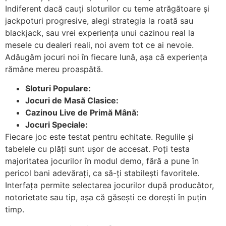
Indiferent dacă cauți sloturilor cu teme atrăgătoare și
jackpoturi progresive, alegi strategia la roată sau
blackjack, sau vrei experiența unui cazinou real la
mesele cu dealeri reali, noi avem tot ce ai nevoie.
Adăugăm jocuri noi în fiecare lună, așa că experiența
rămâne mereu proaspătă.
Sloturi Populare:
Jocuri de Masă Clasice:
Cazinou Live de Primă Mână:
Jocuri Speciale:
Fiecare joc este testat pentru echitate. Regulile și
tabelele cu plăți sunt ușor de accesat. Poți testa
majoritatea jocurilor în modul demo, fără a pune în
pericol bani adevărați, ca să-ți stabilești favoritele.
Interfața permite selectarea jocurilor după producător,
notorietate sau tip, așa că găsești ce dorești în puțin
timp.