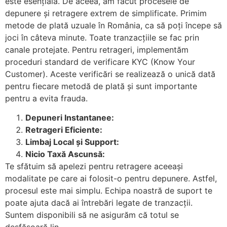
este esențială. De aceea, am făcut procesele de
depunere și retragere extrem de simplificate. Primim
metode de plată uzuale în România, ca să poți începe să
joci în câteva minute. Toate tranzacțiile se fac prin
canale protejate. Pentru retrageri, implementăm
proceduri standard de verificare KYC (Know Your
Customer). Aceste verificări se realizează o unică dată
pentru fiecare metodă de plată și sunt importante
pentru a evita frauda.
Depuneri Instantanee:
Retrageri Eficiente:
Limbaj Local și Support:
Nicio Taxă Ascunsă:
Te sfătuim să apelezi pentru retragere aceeași
modalitate pe care ai folosit-o pentru depunere. Astfel,
procesul este mai simplu. Echipa noastră de suport te
poate ajuta dacă ai întrebări legate de tranzacții.
Suntem disponibili să ne asigurăm că totul se