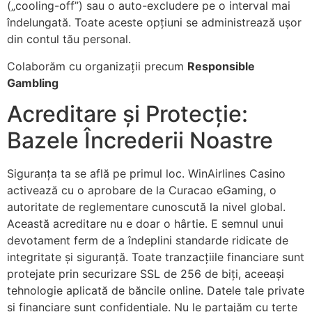
(„cooling-off”) sau o auto-excludere pe o interval mai
îndelungată. Toate aceste opțiuni se administrează ușor
din contul tău personal.
Colaborăm cu organizații precum
Responsible
Gambling
Acreditare și Protecție:
Bazele Încrederii Noastre
Siguranța ta se află pe primul loc. WinAirlines Casino
activează cu o aprobare de la Curacao eGaming, o
autoritate de reglementare cunoscută la nivel global.
Această acreditare nu e doar o hârtie. E semnul unui
devotament ferm de a îndeplini standarde ridicate de
integritate și siguranță. Toate tranzacțiile financiare sunt
protejate prin securizare SSL de 256 de biți, aceeași
tehnologie aplicată de băncile online. Datele tale private
și financiare sunt confidențiale. Nu le partajăm cu terțe