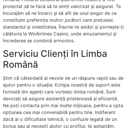
proiectat să te facă să te simți valorizat și asigurat. Te
încurajăm să ne încerci și să afli de unul singur de ce
constituim preferința multor jucători care prețuiesc
standardul și onestitatea. Înscrie-te astăzi și pornește-ți
călătoria la WinAirlines Casino, unde amuzamentul și
încrederea se combină armonios.
Serviciu Clienți în Limba
Română
Știm că câteodată ai nevoie de un răspuns rapid sau de
ajutor pentru o situație. Echipa noastră de suport este
formată din agenți care vorbesc limba română. Sunt
devotați să asigure asistență prietenoasă și eficientă.
Ne poți contacta prin mai multe mijloace, pentru a opta
opțiunea cea mai convenabilă pentru tine. Indiferent
dacă ai o dificultate tehnică, o confuzie legată de un
bonus sau ai necesiți ajutor cu profilul, te așteptăm.