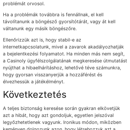
problémát orvosol.
Ha a problémák továbbra is fennállnak, el kell
távolítanunk a böngésző gyorsítótárát, vagy át kell
váltanunk egy másik böngészőre.
Ellenőrizzük azt is, hogy stabil-e az
internetkapcsolatunk, mivel a zavarok akadályozhatják
a bejelentkezési folyamatot. Ha minden más nem segít,
a Casinoly ügyfélszolgálatának megkeresése útmutatást
nyújthat a hibaelhárításhoz, lehetővé téve számunkra,
hogy gyorsan visszanyerjük a hozzáférést és
élvezhessük a játékélményt.
Következtetés
A teljes biztonság keresése során gyakran elkövetjük
azt a hibát, hogy azt gondoljuk, egyetlen jelszóval
legyőzhetetlenek vagyunk. Ironikus módon, miközben
keményen dolgozunk azon, hogy létrehozzuk azt a