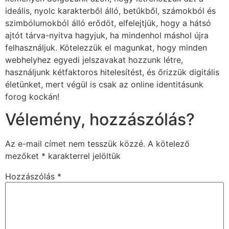
ideális, nyolc karakterből álló, betűkből, számokból és
szimbólumokból álló erődöt, elfelejtjük, hogy a hátsó
ajtót tárva-nyitva hagyjuk, ha mindenhol máshol újra
felhasználjuk. Kötelezzük el magunkat, hogy minden
webhelyhez egyedi jelszavakat hozzunk létre,
használjunk kétfaktoros hitelesítést, és őrizzük digitális
életünket, mert végül is csak az online identitásunk
forog kockán!
Vélemény, hozzászólás?
Az e-mail címet nem tesszük közzé.
A kötelező
mezőket
*
karakterrel jelöltük
Hozzászólás
*