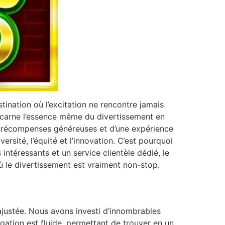
stination où l’excitation ne rencontre jamais
incarne l’essence même du divertissement en
e récompenses généreuses et d’une expérience
rsité, l’équité et l’innovation. C’est pourquoi
éressants et un service clientèle dédié, le
ù le divertissement est vraiment non-stop.
ajustée. Nous avons investi d’innombrables
igation est fluide, permettant de trouver en un