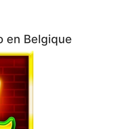
 en Belgique