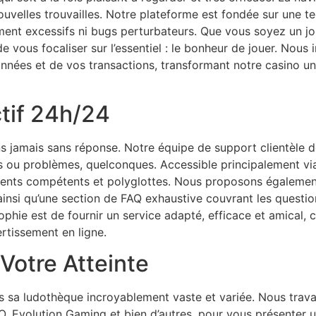
nouvelles trouvailles. Notre plateforme est fondée sur une t
nt excessifs ni bugs perturbateurs. Que vous soyez un jou
 vous focaliser sur l’essentiel : le bonheur de jouer. Nous
onnées et de vos transactions, transformant notre casino u
tif 24h/24
 jamais sans réponse. Notre équipe de support clientèle dé
ns ou problèmes, quelconques. Accessible principalement vi
agents compétents et polyglottes. Nous proposons égaleme
insi qu’une section de FAQ exhaustive couvrant les question
ophie est de fournir un service adapté, efficace et amical, c
tissement en ligne.
 Votre Atteinte
sa ludothèque incroyablement vaste et variée. Nous travai
GO, Evolution Gaming et bien d’autres, pour vous présenter u