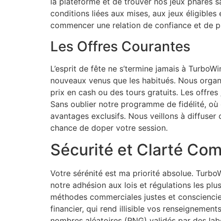
la plateforme et de trouver nos jeux phares s
conditions liées aux mises, aux jeux éligibles
commencer une relation de confiance et de pla
Les Offres Courantes
L’esprit de fête ne s’termine jamais à Turb
nouveaux venus que les habitués. Nous organ
prix en cash ou des tours gratuits. Les offres
Sans oublier notre programme de fidélité, où
avantages exclusifs. Nous veillons à diffuser 
chance de doper votre session.
Sécurité et Clarté Co
Votre sérénité est ma priorité absolue. Turb
notre adhésion aux lois et régulations les plu
méthodes commerciales justes et consciencieu
financier, qui rend illisible vos renseignement
nombres aléatoires (RNG) validés par des labo