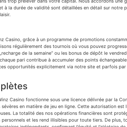
ans trop prélever dans votre capital. Nous accordons une gr
 et à la durée de validité sont détaillées en détail sur notr
isir.
oWinz Casino, grâce à un programme de promotions constamm
isons régulièrement des tournois où vous pouvez progress
 „recharge de la semaine” ou les bonus de dépôt le vendredi 
 chaque pari contribue à accumuler des points échangeables
ces opportunités explicitement via notre site et parfois pa
mplètes
oWinz Casino fonctionne sous une licence délivrée par la C
s sévères en matière de jeu en ligne. Cette autorisation es
ses. La totalité des nos opérations financières sont prot
s personnels et les rend illisibles pour toute tiers. De plus,
ratoires indépendants, confirmant l’équité et l’aléatoire d