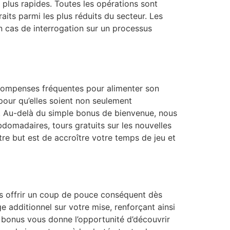
plus rapides. Toutes les opérations sont
aits parmi les plus réduits du secteur. Les
n cas de interrogation sur un processus
compenses fréquentes pour alimenter son
pour qu’elles soient non seulement
es. Au-delà du simple bonus de bienvenue, nous
bdomadaires, tours gratuits sur les nouvelles
tre but est de accroître votre temps de jeu et
s offrir un coup de pouce conséquent dès
e additionnel sur votre mise, renforçant ainsi
 bonus vous donne l’opportunité d’découvrir