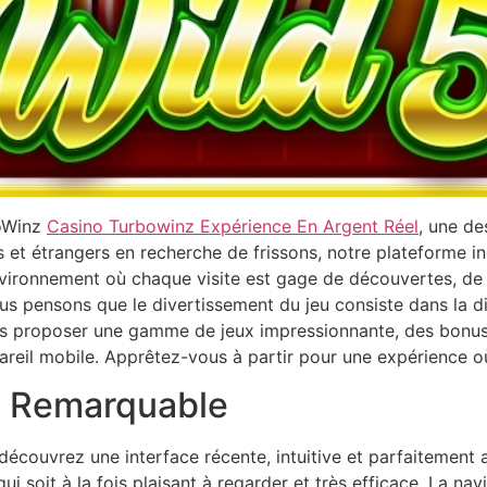
boWinz
Casino Turbowinz Expérience En Argent Réel
, une de
 et étrangers en recherche de frissons, notre plateforme 
environnement où chaque visite est gage de découvertes, d
s pensons que le divertissement du jeu consiste dans la dive
proposer une gamme de jeux impressionnante, des bonus int
areil mobile. Apprêtez-vous à partir pour une expérience o
u Remarquable
écouvrez une interface récente, intuitive et parfaitement 
i soit à la fois plaisant à regarder et très efficace. La nav