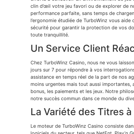
clin d’œil votre jeu favori ou de explorer de 
performance parfaite, sans temps de chargeme
l’ergonomie étudiée de TurboWinz vous aide de
sécurité pour garantir la protection de vos d
toute tranquillité.
Un Service Client Réac
Chez TurboWinz Casino, nous ne vous laissons
jours sur 7 pour répondre à vos interrogatio
assistance en temps réel de la part de nos 
moins urgentes mais tout aussi importantes, a
bonus, les paiements et les jeux. Notre philos
notre succès commun dans ce monde du diver
La Variété des Titres à
Le moteur de TurboWinz Casino consiste dans 
logiciels du secteur, tels que NetEnt, Play’n 