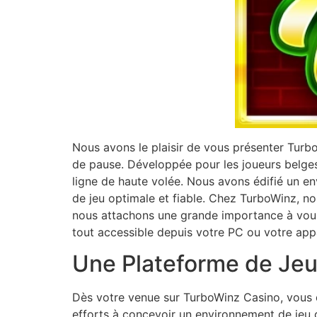
Nous avons le plaisir de vous présenter Tur
de pause. Développée pour les joueurs belges
ligne de haute volée. Nous avons édifié un 
de jeu optimale et fiable. Chez TurboWinz, nou
nous attachons une grande importance à vous 
tout accessible depuis votre PC ou votre app
Une Plateforme de Je
Dès votre venue sur TurboWinz Casino, vous d
efforts à concevoir un environnement de jeu qu