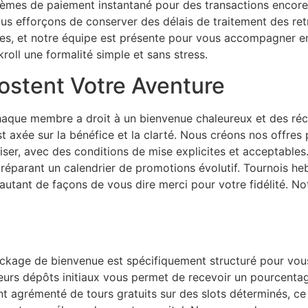
èmes de paiement instantané pour des transactions encore 
us efforçons de conserver des délais de traitement des retr
uées, et notre équipe est présente pour vous accompagner e
kroll une formalité simple et sans stress.
ostent Votre Aventure
aque membre a droit à un bienvenue chaleureux et des ré
t axée sur la bénéfice et la clarté. Nous créons nos offres 
iliser, avec des conditions de mise explicites et acceptabl
préparant un calendrier de promotions évolutif. Tournois he
autant de façons de vous dire merci pour votre fidélité. No
ackage de bienvenue est spécifiquement structuré pour vou
ieurs dépôts initiaux vous permet de recevoir un pourcentag
t agrémenté de tours gratuits sur des slots déterminés, ce