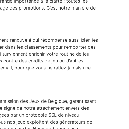
ande importance à la clarté : toutes les
e page des promotions. C’est notre manière de
ent renouvelé qui récompense aussi bien les
er dans les classements pour remporter des
surviennent enrichir votre routine de jeu.
 contre des crédits de jeu ou d’autres
r email, pour que vous ne ratiez jamais une
ommission des Jeux de Belgique, garantissant
t le signe de notre attachement envers des
égées par un protocole SSL de niveau
 tous nos jeux exploitent des générateurs de
e chaque partie. Nous pratiquons une