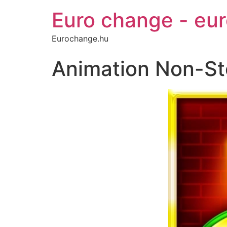
Euro change - eu
Eurochange.hu
Animation Non-St