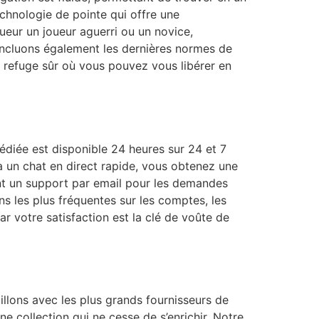
echnologie de pointe qui offre une
eur un joueur aguerri ou un novice,
 incluons également les dernières normes de
n refuge sûr où vous pouvez vous libérer en
diée est disponible 24 heures sur 24 et 7
a un chat en direct rapide, vous obtenez une
nt un support par email pour les demandes
s les plus fréquentes sur les comptes, les
ar votre satisfaction est la clé de voûte de
llons avec les plus grands fournisseurs de
ne collection qui ne cesse de s’enrichir. Notre