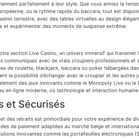
viennent parfaitement à leur style. Que vous aimiez la tensi
européenne, ou le rythme rapide du baccara, tout est dispon
casino terrestre, avec des tables virtuelles au design élé
ques et expérimenter des moments de suspense extrême.
tre section Live Casino, un univers immersif qui transmet 
ous communiquez avec de vrais croupiers professionnels et 
les de roulette, blackjack, baccara ou poker hébergées da
ent la possibilité d’échanger avec le croupier et les autres
galement des jeux innovants comme le Monopoly Live ou le 
jeu en ligne moderne, où technologie et interaction humaine
 et Sécurisés
t des retraits est primordiale pour votre expérience de d
des de paiement adaptées au marché belge et internationa
utions innovantes comme les portefeuilles électroniques (Skr