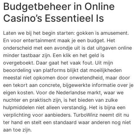
Budgetbeheer in Online
Casino’s Essentieel Is
Laten we bij het begin starten: gokken is amusement.
En voor entertainment maak je een budget. Het
onderscheid met een avondje uit is dat uitgaven online
minder tastbaar zijn. Een klik en het geld is
overgeboekt. Daar gaat het vaak fout. Uit mijn
beoordeling van platforms blijkt dat moeilijkheden
meestal niet opkomen door onwetendheid, maar door
een tekort aan concrete, bijgewerkte informatie over je
eigen kosten. Voor de Nederlandse markt, waar we
nuchter en praktisch zijn, is het bieden van zulke
hulpmiddelen niet alleen verstandig. Het is bijna een
verplichting voor aanbieders. TurboWinz neemt dit nu
ter hand en stelt een standaard waar anderen nog niet
aan toe zijn.