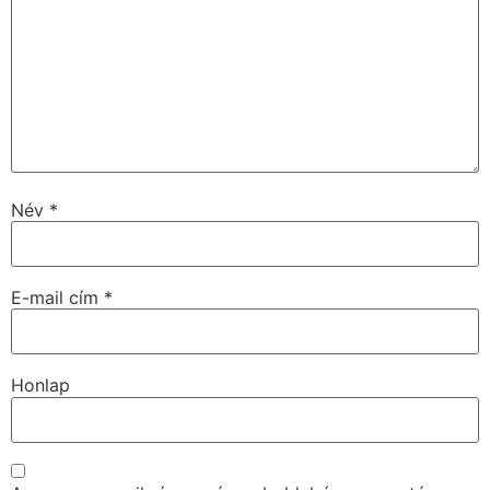
Név
*
E-mail cím
*
Honlap