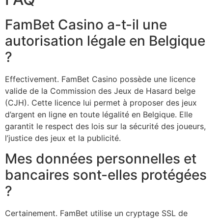
FamBet Casino a-t-il une
autorisation légale en Belgique
?
Effectivement. FamBet Casino possède une licence
valide de la Commission des Jeux de Hasard belge
(CJH). Cette licence lui permet à proposer des jeux
d’argent en ligne en toute légalité en Belgique. Elle
garantit le respect des lois sur la sécurité des joueurs,
l’justice des jeux et la publicité.
Mes données personnelles et
bancaires sont-elles protégées
?
Certainement. FamBet utilise un cryptage SSL de