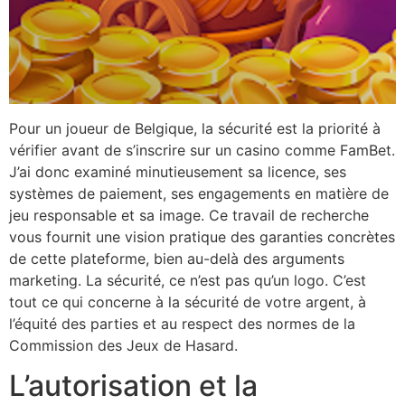
Pour un joueur de Belgique, la sécurité est la priorité à
vérifier avant de s’inscrire sur un casino comme FamBet.
J’ai donc examiné minutieusement sa licence, ses
systèmes de paiement, ses engagements en matière de
jeu responsable et sa image. Ce travail de recherche
vous fournit une vision pratique des garanties concrètes
de cette plateforme, bien au-delà des arguments
marketing. La sécurité, ce n’est pas qu’un logo. C’est
tout ce qui concerne à la sécurité de votre argent, à
l’équité des parties et au respect des normes de la
Commission des Jeux de Hasard.
L’autorisation et la