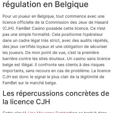
régulation en Belgique
Pour un joueur en Belgique, tout commence avec une
licence officielle de la Commission des Jeux de Hasard
(CJH). FamBet Casino possède cette licence. Ce n’est
pas une simple formalité. Cela positionne l’opérateur
dans un cadre légal très strict, avec des audits répétés,
des jeux certifiés loyaux et une obligation de sécuriser
les joueurs. De mon point de vue, c’est la première
barrière contre les sites douteux. Un casino sans licence
belge est illégal. Il confronte ses clients à des risques
importants, sans recours en cas de problème. La licence
CJH est donc le signal le plus clair de la légitimité de
FamBet sur le marché belge.
Les répercussions concrètes de
la licence CJH