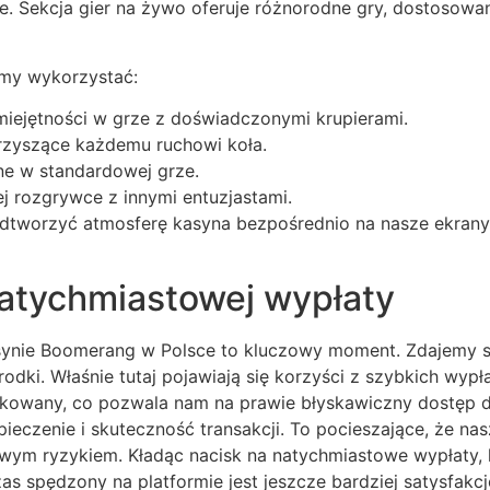
ne. Sekcja gier na żywo oferuje różnorodne gry, dostosow
emy wykorzystać:
miejętności w grze z doświadczonymi krupierami.
rzyszące każdemu ruchowi koła.
ne w standardowej grze.
j rozgrywce z innymi entuzjastami.
odtworzyć atmosferę kasyna bezpośrednio na nasze ekrany
atychmiastowej wypłaty
asynie Boomerang w Polsce to kluczowy moment. Zdajemy s
 środki. Właśnie tutaj pojawiają się korzyści z szybkich w
edukowany, co pozwala nam na prawie błyskawiczny dostęp
eczenie i skuteczność transakcji. To pocieszające, że nas
liwym ryzykiem. Kładąc nacisk na natychmiastowe wypłaty
as spędzony na platformie jest jeszcze bardziej satysfakcj