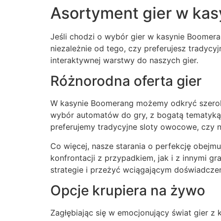
Asortyment gier w ka
Jeśli chodzi o wybór gier w kasynie Boomera
niezależnie od tego, czy preferujesz tradyc
interaktywnej warstwy do naszych gier.
Różnorodna oferta gier
W kasynie Boomerang możemy odkryć szeroką 
wybór automatów do gry, z bogatą tematyką 
preferujemy tradycyjne sloty owocowe, czy 
Co więcej, nasze starania o perfekcję obej
konfrontacji z przypadkiem, jak i z innymi g
strategie i przeżyć wciągającym doświadczen
Opcje krupiera na żywo
Zagłębiając się w emocjonujący świat gier 