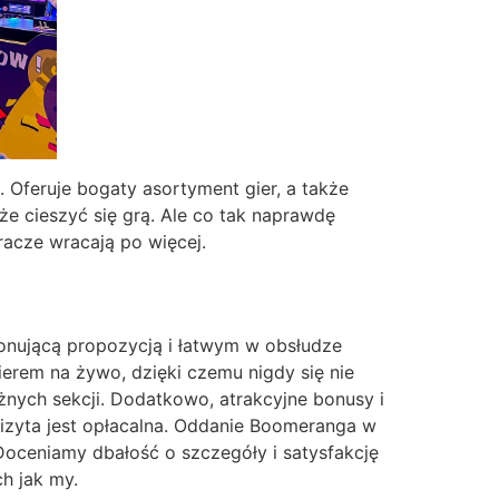
 Oferuje bogaty asortyment gier, a także
że cieszyć się grą. Ale co tak naprawdę
racze wracają po więcej.
onującą propozycją i łatwym w obsłudze
ierem na żywo, dzięki czemu nigdy się nie
nych sekcji. Dodatkowo, atrakcyjne bonusy i
izyta jest opłacalna. Oddanie Boomeranga w
 Doceniamy dbałość o szczegóły i satysfakcję
h jak my.