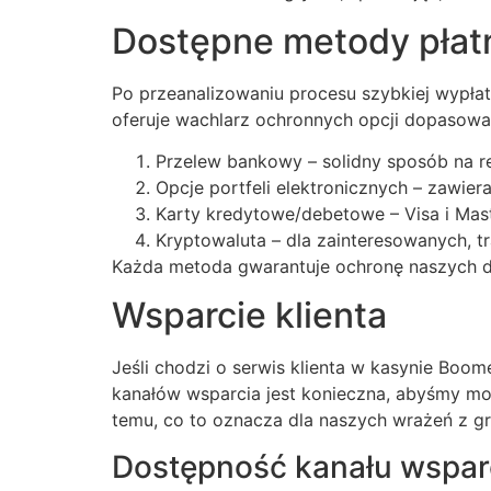
Dostępne metody płat
Po przeanalizowaniu procesu szybkiej wypł
oferuje wachlarz ochronnych opcji dopasowa
Przelew bankowy – solidny sposób na r
Opcje portfeli elektronicznych – zawiera
Karty kredytowe/debetowe – Visa i Maste
Kryptowaluta – dla zainteresowanych, tr
Każda metoda gwarantuje ochronę naszych de
Wsparcie klienta
Jeśli chodzi o serwis klienta w kasynie Boom
kanałów wsparcia jest konieczna, abyśmy mog
temu, co to oznacza dla naszych wrażeń z gr
Dostępność kanału wspar