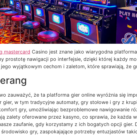
g mastercard
Casino jest znane jako wiarygodna platforma.
prostotę nawigacji po interfejsie, dzięki której każdy mo
jego wyjątkowym cechom i zaletom, które sprawiają, że g
merang
o zauważyć, że ta platforma gier online wyróżnia się imp
gier, w tym tradycyjne automaty, gry stołowe i gry z krup
 komfort gry, umożliwiając bezproblemowe nawigowanie róż
ą zalety oferowane przez kasyno, co sprawia, że każda w
nasze zaufanie, gdy korzystamy z ich bogatych opcji gier.
 środowisko gry, zaspokajające potrzeby entuzjastów takic