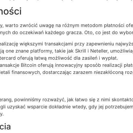
ności
aty, warto zwrócić uwagę na różnym metodom płatności o
nych do oczekiwań każdego gracza. Oto, co jest do wybor
ealizację większymi transakcjami przy zapewnieniu najwy
ją one znane platformy, takie jak Skrill i Neteller, umożl
rcard oferują łatwą możliwość dla zasileń i wypłat.
ansakcje Bitcoin oferują innowacyjny sposób realizacji płat
tali finansowych, dostarczając zarazem niezakłóconą rozg
erang, powinniśmy rozważyć, jak łatwo się z nimi skontakt
li uzyskać wsparcie dokładnie wtedy, gdy jej potrzebujemy
y.
cia