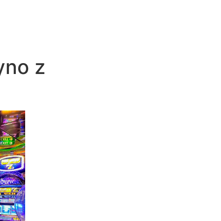
yno z