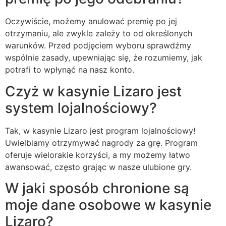
Oczywiście, możemy anulować premię po jej
otrzymaniu, ale zwykle zależy to od określonych
warunków. Przed podjęciem wyboru sprawdźmy
wspólnie zasady, upewniając się, że rozumiemy, jak
potrafi to wpłynąć na nasz konto.
Czyż w kasynie Lizaro jest
system lojalnościowy?
Tak, w kasynie Lizaro jest program lojalnościowy!
Uwielbiamy otrzymywać nagrody za grę. Program
oferuje wielorakie korzyści, a my możemy łatwo
awansować, często grając w nasze ulubione gry.
W jaki sposób chronione są
moje dane osobowe w kasynie
Lizaro?