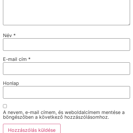
Név
*
E-mail cím
*
Honlap
A nevem, e-mail címem, és weboldalcímem mentése a
böngészőben a következő hozzászólásomhoz.