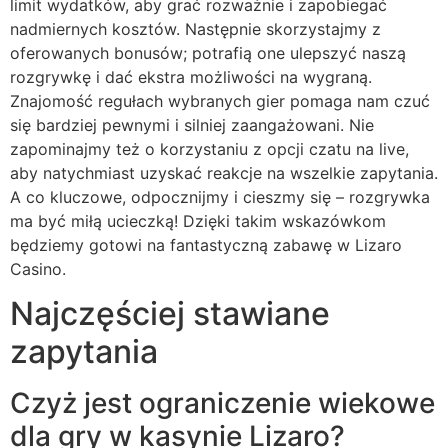
limit wydatków, aby grać rozważnie i zapobiegać
nadmiernych kosztów. Następnie skorzystajmy z
oferowanych bonusów; potrafią one ulepszyć naszą
rozgrywkę i dać ekstra możliwości na wygraną.
Znajomość regułach wybranych gier pomaga nam czuć
się bardziej pewnymi i silniej zaangażowani. Nie
zapominajmy też o korzystaniu z opcji czatu na live,
aby natychmiast uzyskać reakcje na wszelkie zapytania.
A co kluczowe, odpocznijmy i cieszmy się – rozgrywka
ma być miłą ucieczką! Dzięki takim wskazówkom
będziemy gotowi na fantastyczną zabawę w Lizaro
Casino.
Najczęściej stawiane
zapytania
Czyż jest ograniczenie wiekowe
dla gry w kasynie Lizaro?