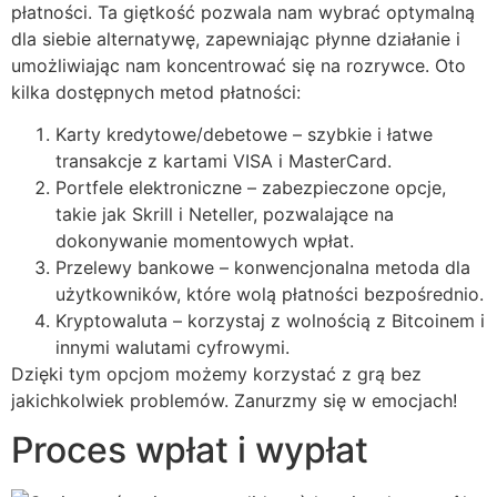
płatności. Ta giętkość pozwala nam wybrać optymalną
dla siebie alternatywę, zapewniając płynne działanie i
umożliwiając nam koncentrować się na rozrywce. Oto
kilka dostępnych metod płatności:
Karty kredytowe/debetowe – szybkie i łatwe
transakcje z kartami VISA i MasterCard.
Portfele elektroniczne – zabezpieczone opcje,
takie jak Skrill i Neteller, pozwalające na
dokonywanie momentowych wpłat.
Przelewy bankowe – konwencjonalna metoda dla
użytkowników, które wolą płatności bezpośrednio.
Kryptowaluta – korzystaj z wolnością z Bitcoinem i
innymi walutami cyfrowymi.
Dzięki tym opcjom możemy korzystać z grą bez
jakichkolwiek problemów. Zanurzmy się w emocjach!
Proces wpłat i wypłat