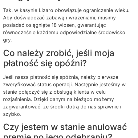
Tak, w kasynie Lizaro obowiązuje ograniczenie wieku.
Aby doświadczać zabawą i wrażeniami, musimy
posiadać osiągnięte 18 wiosen, gwarantując
równocześnie każdemu odpowiedzialne środowisko
gry.
Co należy zrobić, jeśli moja
płatność się opóźni?
Jeśli nasza płatność się spóźnia, należy pierwsze
zweryfikować status operacji. Następnie jesteśmy w
stanie połączyć się z obsługą klienta w celu
rozjaśnienia. Dzięki danym na bieżąco możemy
zagwarantować, że środki dotrą do nas sprawnie i
szybko.
Czy jestem w stanie anulować
premię po jego odebraniu?