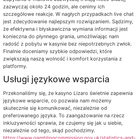
zazwyczaj około 24 godzin, ale cenimy ich
szczegółowe reakcje. W nagłych przypadkach live chat
jest zdecydowanie najlepszym rozwiązaniem. Sądzimy,
że efektywna i błyskawiczna wymiana informacji jest
konieczna do płynnego grania, umożliwiając nam
radość z pobytu w kasynie bez niepotrzebnych zwłok.
Finalnie doceniamy szybkie odpowiedzi, które
zwiększają naszą wolność i komfort korzystania z
platformy.
Usługi językowe wsparcia
Przekonaliśmy się, że kasyno Lizaro świetnie zapewnia
językowe wsparcie, co pozwala nam możemy
skutecznie się komunikować, niezależnie od
preferowanego języka. To zaangażowanie na rzecz
inkluzywności sprawia, że czujemy się jak u siebie,
niezależnie od tego, skąd pochodzimy.
https://www.gamblingcommission.gov.uk/statistics-and-