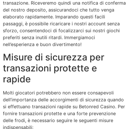
transazione. Riceveremo quindi una notifica di conferma
del nostro deposito, assicurandoci che tutto venga
elaborato rapidamente. Imparando questi facili
passaggi, è possibile ricaricare i nostri account senza
sforzo, consentendoci di focalizzarci sui nostri giochi
preferiti senza inutili ritardi. Immergiamoci
nell’esperienza e buon divertimento!
Misure di sicurezza per
transazioni protette e
rapide
Molti giocatori potrebbero non essere consapevoli
dell’importanza delle accorgimenti di sicurezza quando
si effettuano transazioni rapide su Betonred Casino. Per
fornire transazioni protette e una forte prevenzione
delle frodi, è necessario seguire le seguenti misure
indispensabili: