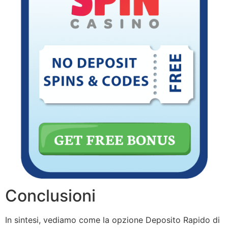
Conclusioni
In sintesi, vediamo come la opzione Deposito Rapido di