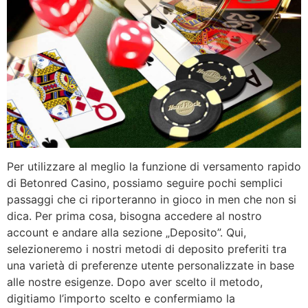
Per utilizzare al meglio la funzione di versamento rapido
di Betonred Casino, possiamo seguire pochi semplici
passaggi che ci riporteranno in gioco in men che non si
dica. Per prima cosa, bisogna accedere al nostro
account e andare alla sezione „Deposito”. Qui,
selezioneremo i nostri metodi di deposito preferiti tra
una varietà di preferenze utente personalizzate in base
alle nostre esigenze. Dopo aver scelto il metodo,
digitiamo l’importo scelto e confermiamo la