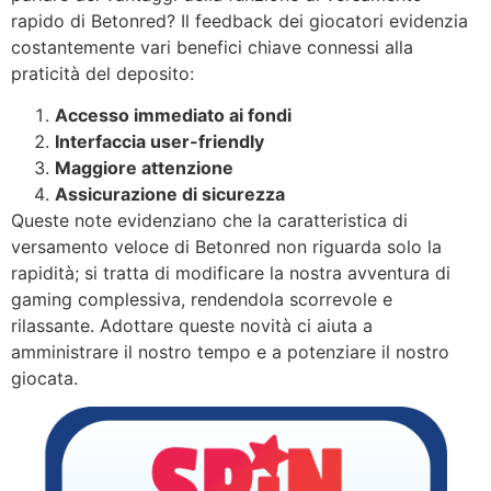
rapido di Betonred? Il feedback dei giocatori evidenzia
costantemente vari benefici chiave connessi alla
praticità del deposito:
Accesso immediato ai fondi
Interfaccia user-friendly
Maggiore attenzione
Assicurazione di sicurezza
Queste note evidenziano che la caratteristica di
versamento veloce di Betonred non riguarda solo la
rapidità; si tratta di modificare la nostra avventura di
gaming complessiva, rendendola scorrevole e
rilassante. Adottare queste novità ci aiuta a
amministrare il nostro tempo e a potenziare il nostro
giocata.