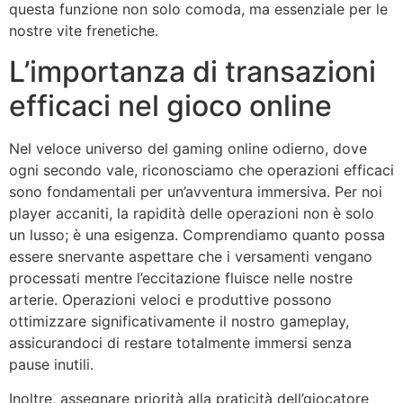
questa funzione non solo comoda, ma essenziale per le
nostre vite frenetiche.
L’importanza di transazioni
efficaci nel gioco online
Nel veloce universo del gaming online odierno, dove
ogni secondo vale, riconosciamo che operazioni efficaci
sono fondamentali per un’avventura immersiva. Per noi
player accaniti, la rapidità delle operazioni non è solo
un lusso; è una esigenza. Comprendiamo quanto possa
essere snervante aspettare che i versamenti vengano
processati mentre l’eccitazione fluisce nelle nostre
arterie. Operazioni veloci e produttive possono
ottimizzare significativamente il nostro gameplay,
assicurandoci di restare totalmente immersi senza
pause inutili.
Inoltre, assegnare priorità alla praticità dell’giocatore