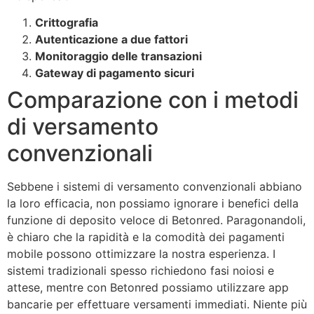
Crittografia
Autenticazione a due fattori
Monitoraggio delle transazioni
Gateway di pagamento sicuri
Comparazione con i metodi
di versamento
convenzionali
Sebbene i sistemi di versamento convenzionali abbiano
la loro efficacia, non possiamo ignorare i benefici della
funzione di deposito veloce di Betonred. Paragonandoli,
è chiaro che la rapidità e la comodità dei pagamenti
mobile possono ottimizzare la nostra esperienza. I
sistemi tradizionali spesso richiedono fasi noiosi e
attese, mentre con Betonred possiamo utilizzare app
bancarie per effettuare versamenti immediati. Niente più