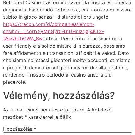
Betonred Casino trasformi davvero la nostra esperienza
di giocata. Favorendo l’efficienza, ci autorizza di iniziare
subito in gioco senza il disturbo di prolungate
https://tracxn.com/d/companies/lemon-
casino/__TcorIx5yMbGyr0-fbDHnizqXj4KT2-
7AkQhLhCWA_6w
attese. Per merito di un’schermata
user-friendly e a solide misure di sicurezza, possiamo
fare affidamento su transazioni affidabili e veloci. Dato
che siamo noi stessi giocatori molto occupati, stimiamo
il pregio di dedicarci sul gioco invece di sulla gestione,
rendendo il nostro periodo al casino ancora più
piacevole.
Vélemény, hozzászólás?
Az e-mail címet nem tesszük közzé.
A kötelező
mezőket
*
karakterrel jelöltük
Hozzászólás
*