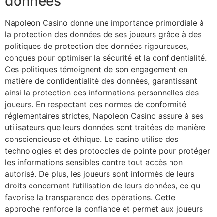
données
Napoleon Casino donne une importance primordiale à
la protection des données de ses joueurs grâce à des
politiques de protection des données rigoureuses,
conçues pour optimiser la sécurité et la confidentialité.
Ces politiques témoignent de son engagement en
matière de confidentialité des données, garantissant
ainsi la protection des informations personnelles des
joueurs. En respectant des normes de conformité
réglementaires strictes, Napoleon Casino assure à ses
utilisateurs que leurs données sont traitées de manière
consciencieuse et éthique. Le casino utilise des
technologies et des protocoles de pointe pour protéger
les informations sensibles contre tout accès non
autorisé. De plus, les joueurs sont informés de leurs
droits concernant l’utilisation de leurs données, ce qui
favorise la transparence des opérations. Cette
approche renforce la confiance et permet aux joueurs