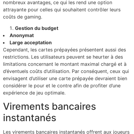
nombreux avantages, ce qui les rend une option
attrayante pour celles qui souhaitent contrôler leurs
coûts de gaming.
Gestion du budget
Anonymat
Large acceptation
Cependant, les cartes prépayées présentent aussi des
restrictions. Les utilisateurs peuvent se heurter à des
limitations concernant le montant maximal chargé et à
d’éventuels coûts d’utilisation. Par conséquent, ceux qui
envisagent d’utiliser une carte prépayée devraient bien
considérer le pour et le contre afin de profiter d’une
expérience de jeu optimale.
Virements bancaires
instantanés
Les virements bancaires instantanés offrent aux joueurs