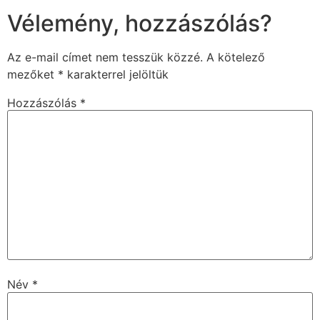
Vélemény, hozzászólás?
Az e-mail címet nem tesszük közzé.
A kötelező
mezőket
*
karakterrel jelöltük
Hozzászólás
*
Név
*