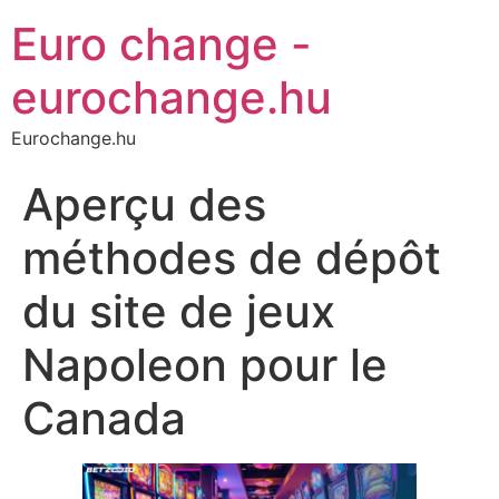
Euro change -
eurochange.hu
Eurochange.hu
Aperçu des
méthodes de dépôt
du site de jeux
Napoleon pour le
Canada