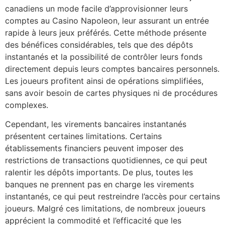
canadiens un mode facile d’approvisionner leurs
comptes au Casino Napoleon, leur assurant un entrée
rapide à leurs jeux préférés. Cette méthode présente
des bénéfices considérables, tels que des dépôts
instantanés et la possibilité de contrôler leurs fonds
directement depuis leurs comptes bancaires personnels.
Les joueurs profitent ainsi de opérations simplifiées,
sans avoir besoin de cartes physiques ni de procédures
complexes.
Cependant, les virements bancaires instantanés
présentent certaines limitations. Certains
établissements financiers peuvent imposer des
restrictions de transactions quotidiennes, ce qui peut
ralentir les dépôts importants. De plus, toutes les
banques ne prennent pas en charge les virements
instantanés, ce qui peut restreindre l’accès pour certains
joueurs. Malgré ces limitations, de nombreux joueurs
apprécient la commodité et l’efficacité que les