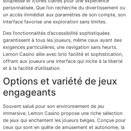
souplesse et icônes claires pour une expérience
personnalisée. Que l’on recherche du divertissement ou
un accès immédiat aux paramètres de son compte, son
interface favorise une exploration sans limites.
Des fonctionnalités d’accessibilité sophistiquées
garantissent à tous les joueurs, même ceux ayant des
exigences particulières, une navigation sans heurts.
Lemon Casino allie avec brio facilité et sophistication,
offrant aux joueurs une interface qui incite à la liberté
et à la facilité d’utilisation.
Options et variété de jeux
engageants
Souvent salué pour son environnement de jeu
immersive, Lemon Casino propose une riche sélection
de jeux qui enchantent les joueurs belges. Conçue pour
ceux qui sont en quête de amusement et autonomie, la