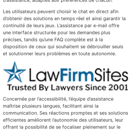
d’assistance, adaptés aux préférences de chacun.
Les utilisateurs peuvent choisir le chat en direct afin
d’obtenir des solutions en temps réel et ainsi garantir la
continuité de leurs jeux. L’assistance par e-mail offre
une interface structurée pour les demandes plus
précises, tandis qu’une FAQ complète est à la
disposition de ceux qui souhaitent se débrouiller seuls
et solutionner leurs problèmes en toute autonomie.
Concernée par l’accessibilité, l’équipe d’assistance
maîtrise plusieurs langues, facilitant ainsi la
communication. Ses réactions promptes et ses solutions
efficientes améliorent l’autonomie des utilisateurs, leur
offrant la possibilité de se focaliser pleinement sur le