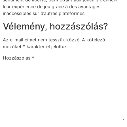
leur expérience de jeu grâce à des avantages
inaccessibles sur d’autres plateformes.
Vélemény, hozzászólás?
Az e-mail címet nem tesszük közzé.
A kötelező
mezőket
*
karakterrel jelöltük
Hozzászólás
*