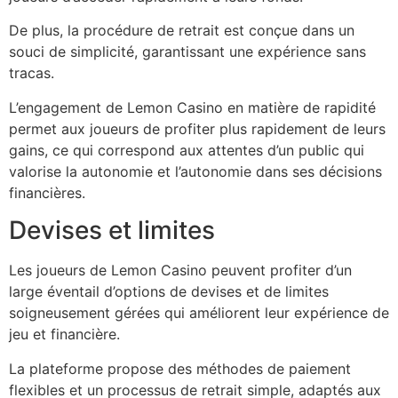
De plus, la procédure de retrait est conçue dans un
souci de simplicité, garantissant une expérience sans
tracas.
L’engagement de Lemon Casino en matière de rapidité
permet aux joueurs de profiter plus rapidement de leurs
gains, ce qui correspond aux attentes d’un public qui
valorise la autonomie et l’autonomie dans ses décisions
financières.
Devises et limites
Les joueurs de Lemon Casino peuvent profiter d’un
large éventail d’options de devises et de limites
soigneusement gérées qui améliorent leur expérience de
jeu et financière.
La plateforme propose des méthodes de paiement
flexibles et un processus de retrait simple, adaptés aux