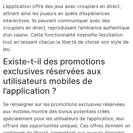
L’application offre des jeux avec croupiers en direct,
attirant ainsi les joueurs en quête d’expériences
interactives. Ils peuvent communiquer avec des
croupiers en direct, reproduisant l’ambiance authentique
d’un casino. Cette fonctionnalité intensifie l’excitation
tout en laissant chacun la liberté de choisir son style de
jeu.
Existe-t-il des promotions
exclusives réservées aux
utilisateurs mobiles de
l’application ?
Se renseigner sur les promotions exclusives réservées
aux mobiles montre des bonus potentiels créés
spécialement pour les utilisateurs de l’application, leur
offrant des opportunités uniques. Ces offres donnent un
sentiment de liberté, permettant aux joueurs d’enrichir