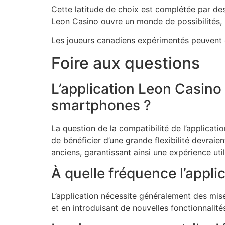
Cette latitude de choix est complétée par d
Leon Casino ouvre un monde de possibilités, inv
Les joueurs canadiens expérimentés peuvent c
Foire aux questions
L’application Leon Casino
smartphones ?
La question de la compatibilité de l’applicat
de bénéficier d’une grande flexibilité devraien
anciens, garantissant ainsi une expérience uti
À quelle fréquence l’appli
L’application nécessite généralement des mise
et en introduisant de nouvelles fonctionnalité