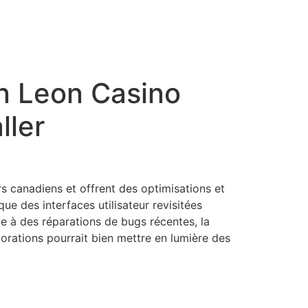
on Leon Casino
ller
rs canadiens et offrent des optimisations et
e des interfaces utilisateur revisitées
ce à des réparations de bugs récentes, la
orations pourrait bien mettre en lumière des