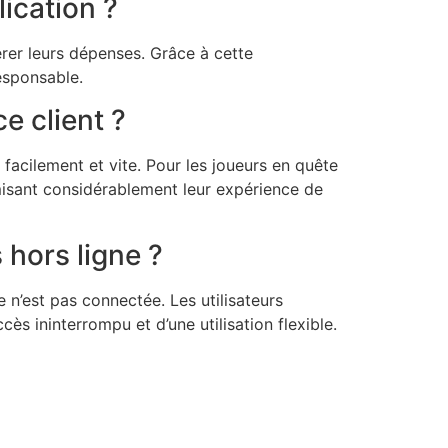
lication ?
érer leurs dépenses. Grâce à cette
responsable.
e client ?
e facilement et vite. Pour les joueurs en quête
misant considérablement leur expérience de
 hors ligne ?
e n’est pas connectée. Les utilisateurs
cès ininterrompu et d’une utilisation flexible.