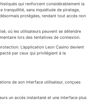
phistiqués qui renforcent considérablement la
 tranquillité, sans inquiétude de piratage,
 désormais protégées, rendant tout accès non
isé, où les utilisateurs peuvent se détendre
lémentaire lors des tentatives de connexion.
protection. L’application Leon Casino devient
pecté par ceux qui privilégient à la
tions de son interface utilisateur, conçues
eurs un accès instantané et une interface plus