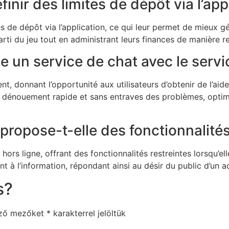
inir des limites de dépôt via l’app
es de dépôt via l’application, ce qui leur permet de mieux g
parti du jeu tout en administrant leurs finances de manière 
e un service de chat avec le servic
nt, donnant l’opportunité aux utilisateurs d’obtenir de l’aid
ne dénouement rapide et sans entraves des problèmes, opti
propose-t-elle des fonctionnalités
hors ligne, offrant des fonctionnalités restreintes lorsqu’ell
nt à l’information, répondant ainsi au désir du public d’un ac
s?
ező mezőket
*
karakterrel jelöltük