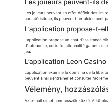
Les joueurs peuvent-ils déf
Les joueurs peuvent en effet définir des limit
caractéristique, ils peuvent tirer pleinement 
L’application propose-t-ell
L’application propose un chat d’assistance clie
d’autonomie, cette fonctionnalité garantit u
jeu.
L’application Leon Casino 
L’application examine le domaine de la liberté 
peuvent ainsi s’entraîner et consulter facileme
Vélemény, hozzászólá
Az e-mail címet nem tesszük közzé.
A kötel