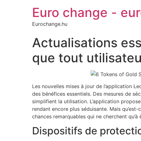
Euro change - eu
Eurochange.hu
Actualisations ess
que tout utilisate
Les nouvelles mises à jour de l’application L
des bénéfices essentiels. Des mesures de sécu
simplifient la utilisation. L’application prop
rendant encore plus séduisante. Mais qu’est-c
chances remarquables qui ne cherchent qu’à ê
Dispositifs de protect