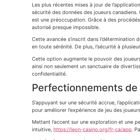
Les plus récentes mises à jour de l’applicati
sécurité des données des joueurs canadiens. C
est une préoccupation. Grâce à des procédés
autorisé presque impossible.
Cette avancée s’inscrit dans l’détermination d
en toute sérénité. De plus, l’sécurité à plusi
Cette option augmente le pouvoir des joueurs 
ainsi non seulement un sanctuaire de divertiss
confidentialité.
Perfectionnements de l’
S’appuyant sur une sécurité accrue, l’applica
pour améliorer l’expérience de jeu des joueur
Mettant l’accent sur une exploration et une p
intuitive,
https://leon-casino.org/fr-ca/app
. P