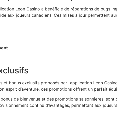
plication Leon Casino a bénéficié de réparations de bugs i
luide aux joueurs canadiens. Ces mises à jour permettent aux
ment
clusifs
 et bonus exclusifs proposés par l’application Leon Casino
n esprit d’aventure, ces promotions offrent un parfait équil
bonus de bienvenue et des promotions saisonnières, sont c
pprovisionnement continu d’avantages, permettant aux joueurs